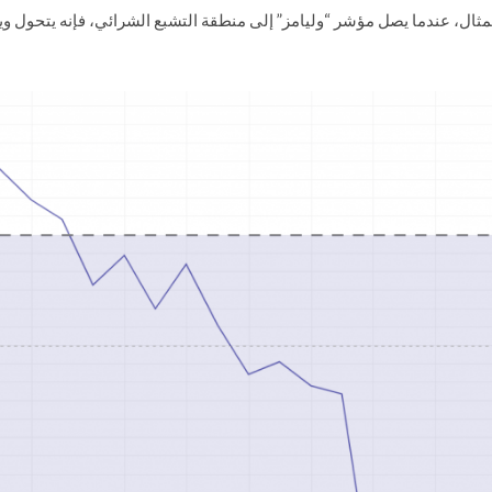
مثال، عندما يصل مؤشر “وليامز” إلى منطقة التشبع الشرائي، فإنه يتحول وي