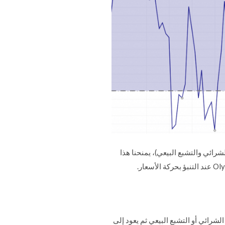
بع الشرائي والتشبع البيعي)، يمنحنا هذا
ظهر الإشارة الأولى عندما يقع Williams% R في منطقة التشبع الشرائي أو التشبع البيعي ثم يعود إلى