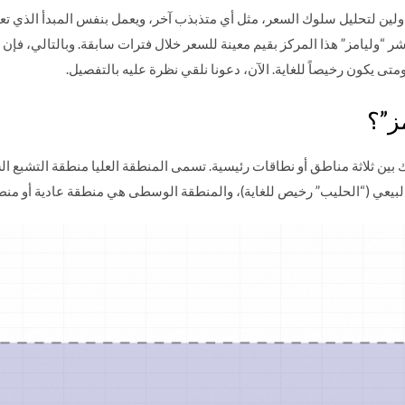
ولين لتحليل سلوك السعر، مثل أي متذبذب آخر، ويعمل بنفس المبدأ الذي تعام
 “وليامز” هذا المركز بقيم معينة للسعر خلال فترات سابقة. وبالتالي، فإن
متى يكون رخيصاً للغاية. الآن، دعونا نلقي نظرة عليه بالتفصيل.
ز”؟
 ثلاثة مناطق أو نطاقات رئيسية. تسمى المنطقة العليا منطقة التشبع الشر
بيعي (“الحليب” رخيص للغاية)، والمنطقة الوسطى هي منطقة عادية أو منط