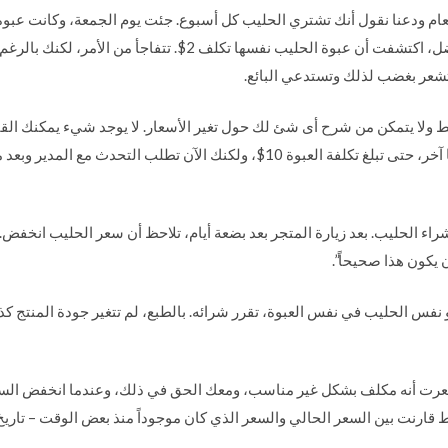
التالي، عندما ذهبت إلى متجرك المفضل، اكتشفت أن عبوة الحليب نفسه
فقط ولا يتمكن من شرح أى شئ لك حول تغير الأسعار. لا يوجد شيء يمكنك الق
منتجك المفضل. يستغرق الأمر أسبوعًا آخر، حتى تبلغ تكلفة العبوة 10$، ولكنك الآ
 شراء الحليب. بعد زيارة المتجر بعد بضعة أيام، تلاحظ أن سعر الحليب انخفض
هو نفس الحليب في نفس العبوة، تقرر شرائه. بالطبع، لم تتغير جودة المنتج ك
 سعر الحليب 10 مرات، شعرت أنه مكلف بشكل غير مناسب، ومعك الحق في ذلك، وعندما انخف
قارنت بين السعر الحالي والسعر الذي كان موجوداً منذ بعض الوقت – تاريخ 