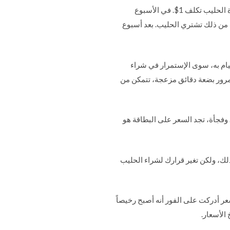
تخيل أنك تذهب إلى المتجر لشراء الطعام ودعنا نقول أنك تشتري الحليب كل أسبوع. جئت يوم الجمعة، وكانت عبوة الحليب تكلف 1$. في الأسبوع
ا تكلف 2$. تتفاجأ من الأمر، لكنك بالرغم من ذلك تشتري الحليب. بعد أسبوع
يام به، سوى الإستمرار في شراء
ن تطلب التحدث مع المدير وبعد مرور بضعة دقائق مزعجة، تتمكن من
. وفجأة، تجد السعر على البطاقة هو
ذلك، ولكن تغير قرارك لشراء الحليب
ض السعر أدركت على الفور أنه أصبح رخيصاً
الأسعار.