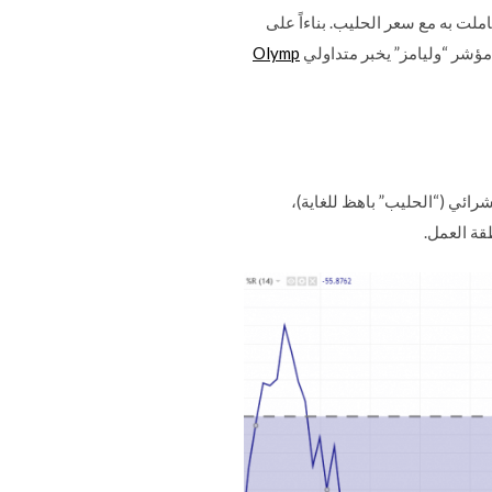
لت به مع سعر الحليب. بناءاً على
 مؤشر “وليامز” يخبر متداولي
Olymp
ائي (“الحليب” باهظ للغاية)،
قة العمل.