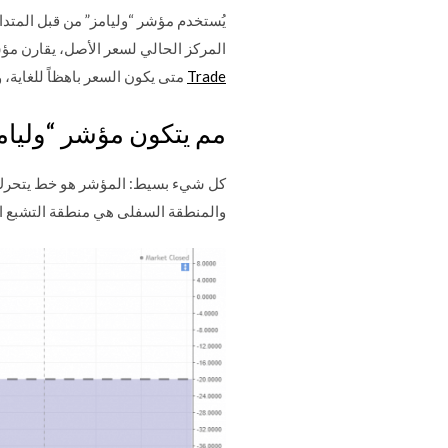
يُستخدم مؤشر “وليامز” من قبل المتدا
المركز الحالي لسعر الأصل، يقارن مؤشر
Trade
متى يكون السعر باهظاً للغاية، و
مم يتكون مؤشر “وليام
كل شيء بسيط: المؤشر هو خط يتحرك بين
والمنطقة السفلى هي منطقة التشبع ال