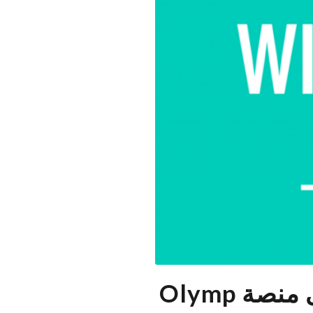
مؤشر ويليامز نصائح للتداول بهذا المؤشر على منصة Olymp