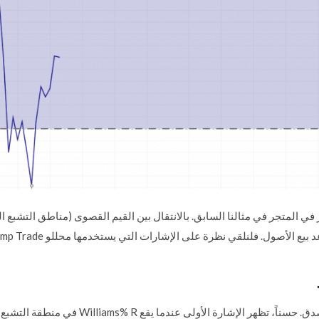
Wil كبطاقة السعر في المتجر في مثالنا السابق. بالانتقال بين القيم القصوى (مناطق التش
نلقي نظرة على الإشارات التي يستخدمها محللو Olymp Trade عند التنبؤ بحركة الأسعار.
ليست كثيرة، ولكنها مفيدة بشكل لا يصدق. حسناً، ت