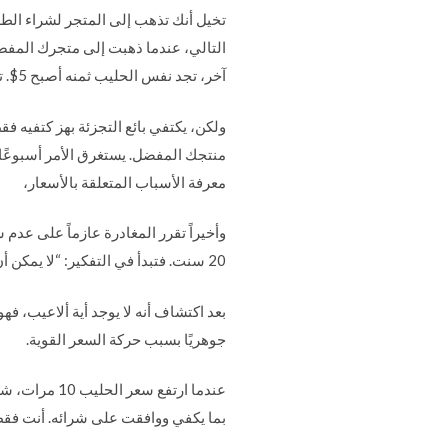
آخر، تجد نفس الحليب ثمنه أصبح 5$. تشعر بغضب لذلك وتستدعي البائع.
ولكن، يكتفي بائع التجزئة بهز كتفيه 
معرفة الأسباب المتعلقة بالأسعار،
وأخيراً تقرر المغادرة عازماً على عدم
20 سنت. فتبدأ في التفكير: “لا يمكن أن يكون هذا صحيحاً”.
بعد اكتشاف أنه لا يوجد أية ألاعيب، ف
جوهريًا بسبب حركة السعر القوية.
عندما ارتفع
بما يكفي ووافقت على شرائه. أنت فقط 