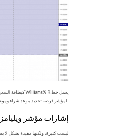
يعمل خط liams% R
المؤشر فرصة تحديد موعد شراء وموعد بيع الأصول. فل
إشارات مؤشر ويليامز