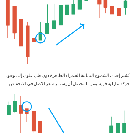
تُشير إحدى الشموع اليابانية الحمراء الظاهرة دون ظل علوي إلى وجود
حركة تنازلية قوية. ومن المحتمل أن يستمر سعر الأصل في الانخفاض.