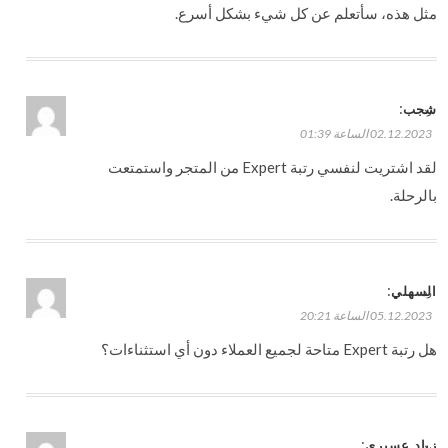
مثل هذه، سأتعلم عن كل شيء بشكل أسرع.
:
شجب
رد
02.12.2023 الساعة 01:39
لقد اشتريت لنفسي رتبة Expert من المتجر واستمتعت
بالرحلة.
:
السهلي
رد
05.12.2023 الساعة 20:21
هل رتبة Expert متاحة لجميع العملاء دون أي استثناءات؟
:
زياد عسيري
رد