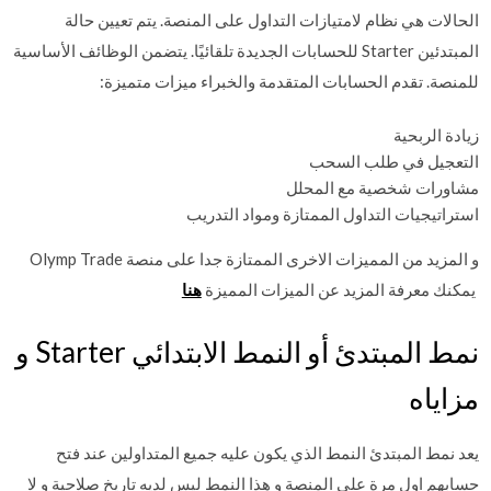
الحالات هي نظام لامتيازات التداول على المنصة. يتم تعيين حالة
المبتدئين Starter للحسابات الجديدة تلقائيًا. يتضمن الوظائف الأساسية
للمنصة. تقدم الحسابات المتقدمة والخبراء ميزات متميزة:
زيادة الربحية
التعجيل في طلب السحب
مشاورات شخصية مع المحلل
استراتيجيات التداول الممتازة ومواد التدريب
و المزيد من المميزات الاخرى الممتازة جدا على منصة Olymp Trade
يمكنك معرفة المزيد عن الميزات المميزة
هنا
نمط المبتدئ أو النمط الابتدائي Starter و
مزاياه
يعد نمط المبتدئ النمط الذي يكون عليه جميع المتداولين عند فتح
حسابهم اول مرة على المنصة و هذا النمط ليس لديه تاريخ صلاحية و لا