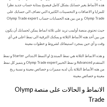
هذه الأنماط يغير حسابك بشكل كامل فيصبح بمثابة حساب جديد نظرا
للمزايا و الاضافات و التحسينات الكثيرة التي تضاف الى حسابك على
Olymp Trade و من بين هته الحسابات حساب Olymp Trade expert
حيث تحتوي منصة أولمب تريد على ثلاثة انماط يمكن لحسابك أن يكون
من بين أحد هته الأنماط الثلاثة و يمكنك الترقية الى نمط اعلى في أي
وقت و أي حين بمجرد استيفائك لشروط و خطوات معينة
و هذه الانماط الثلاثة هي نمط المبتدئ او النمط الابتدائي Starter و نمط
المتقدم Advanced و نمط الخبيرOlymp Trade expert و يتميز كل نمط
من هته الأنماط الثلاثة بأن لديه مميزات و خصائص معينة و نسبة ربح
معينة و خصائص معينة
الانماط و الحالات على منصة Olymp
Trade