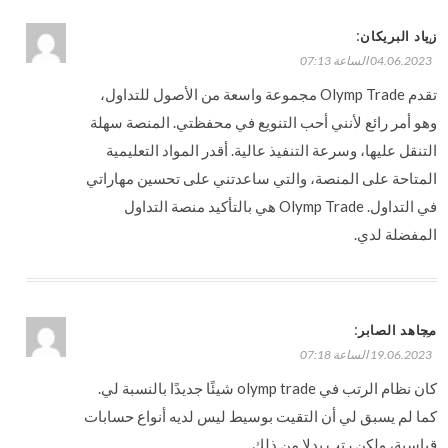
:
زياد البريكان
رد
04.06.2023 الساعة 07:13
تقدم Olymp Trade مجموعة واسعة من الأصول للتداول،
وهو أمر رائع لأنني أحب التنويع في محفظتي. المنصة سهلة
التنقل عليها، وسرعة التنفيذ عالية. أقدر المواد التعليمية
المتاحة على المنصة، والتي ساعدتني على تحسين مهاراتي
في التداول. Olymp Trade هي بالتأكيد منصة التداول
المفضلة لدي.
:
مجاهد الصابر
رد
19.06.2023 الساعة 07:18
كان نظام الرتب في olymp trade شيئًا جديدًا بالنسبة لي.
كما لم يسبق لي أن التقيت بوسيط ليس لديه أنواع حسابات
قياسية، ولكن رتب بدلا من ذلك.