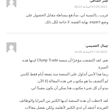
:
ثامر الصافي
رد
19.09.2023 الساعة 08:24
غريب…بالنسبة لي، سأدفع ببساطة مقابل الحصول على
وضع expert. نهاية القصة. لا حاجة لكل ذلك.
:
جمال القصيمي
رد
17.10.2023 الساعة 16:20
نعم، لقد اكتشفت مؤخرًا أن منصة Olymp Trade لديها هذه
الميزة.
ربما هذا لأنني أتداول على المنصة منذ بضعة أيام فقط لكنني
لم أكتشف ما هو مكتوب في هذه المقالة إلا الآن.
يبدو أن كل شيء مكتوب هنا يمكن أن يكون مفيدًا لي.
لقد لاحظت أن هذه المنصة لديها الكثير من المزايا والوظائف
الفريدة. أعتقد أن لدي الكثير لأتعلمه. ولكن بفضل مقالات