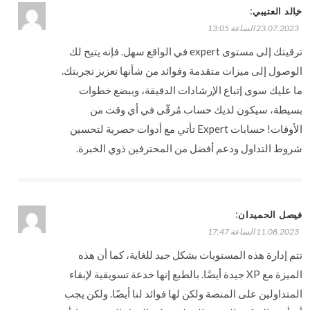
:
خالد العتيبي
رد
23.07.2023 الساعة 13:05
ترقيتك إلى مستوى expert في الواقع سهل. فإنه يتيح لك
الوصول إلى ميزات متقدمة وفوائد من شأنها تعزيز تجربتك.
ما عليك سوى إتباع الإرشادات الدقيقة، وببضع خطوات
بسيطة، سيكون لديك حساب مُرقّى في أي وقت من
الأوقات! حسابات Expert تأتي مع أدوات حصرية لتحسين
شروط التداول ودعم أفضل من المحترفين ذوي الخبرة.
:
فيصل الحميدان
رد
11.08.2023 الساعة 17:47
تتم إدارة هذه المستويات بشكل جيد للغاية، كما أن هذه
الميزة مع XP جيدة أيضًا. بالطبع إنها خدعة تسويقية لإبقاء
المتداولين على المنصة ولكن لها فوائد لنا أيضًا. ولكن يجب